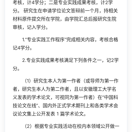
4
2
考核，计
学分；二是专业实践成果考核，计
学
分。
研究生在申请学位论文答辩前一个月，持相关
材料原件提交所在学院，由学院汇总后报研究生院
审核，记入学分。
1.“
”
专业实践工作程序
完成相关内容，考核合格
4
记
学分。
2.
2
专业实践成果考核满足下列条件之一，记
学
分。
1
（
）研究生本人为第一作者（或导师为第一作
者，研究生本人为第二作者，且以安徽理工大学名
“
义发表的学术论文，可视同为第一作者）在
中国科
”
技论文在线
、国内外正式学术期刊上和各类学术会
1
议论文集上公开发表
篇学术论文。
2
（
）根据专业实践活动在校内本领域公开做一