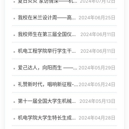
2024年07月12日
夏日炎炎 家访情深——机电
工程学院开展2024年暑假家访
活动
2024年06月25日
我校在米兰设计周——高校
设计展中荣获佳绩
2024年06月11日
我校师生在第三届全国仪器
类毕业设计大赛中获奖
2024年06月11日
机电工程学院举行学生干部
座谈会暨毕业生欢送会
2024年05月29日
爱己达人，向阳而生 ——机
电工程学院“5.25”心理健康月
活动圆满收官
2024年05月24日
礼赞新时代，唱响新征程--
机电工程学院举办2024年青
春歌会
2024年05月13日
第十一届全国大学生机械创
新设计大赛 安徽赛区竞赛闭幕
2024年04月28日
机电学院大学生特长生成长
计划｜榜样的力量