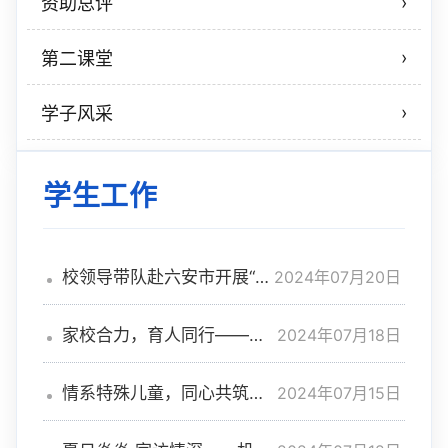
›
资助总评
›
第二课堂
›
学子风采
学生工作
2024年07月20日
校领导带队赴六安市开展“访
企拓岗促就业”专项行动
2024年07月18日
家校合力，育人同行——学
校赴亳州市开展家访活动
2024年07月15日
情系特殊儿童，同心共筑成
长——机电工程学院暑期实践
传递温暖与关怀