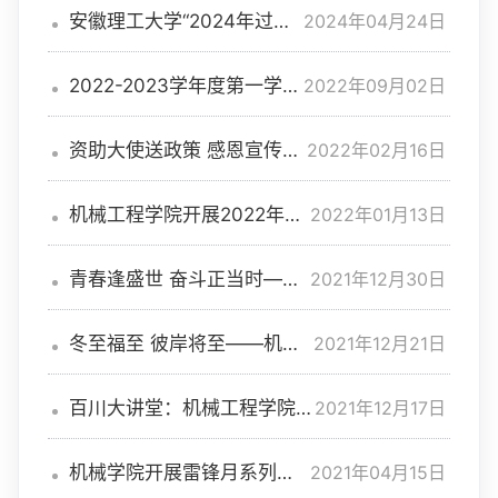
2024年04月24日
安徽理工大学“2024年过程
装备实践与创新赛”校内选拔
赛顺利举行
2022年09月02日
2022-2023学年度第一学期
本科生辅导员带班情况
2022年02月16日
资助大使送政策 感恩宣传暖
人心——机械工程学院寒假期
间组织学生资助宣传大使开展
2022年01月13日
机械工程学院开展2022年寒
“送政策回家乡”活动
假线上集中家访
2021年12月30日
青春逢盛世 奋斗正当时——
机械工程学院对年度“五育”工
作进行汇报表彰
2021年12月21日
冬至福至 彼岸将至——机械
工程学院召开2022届学子考研
动员暨冲刺慰问会
2021年12月17日
百川大讲堂：机械工程学院引
导学生涵养“阳光心态” 探寻“幸
福人生”
2021年04月15日
机械学院开展雷锋月系列活