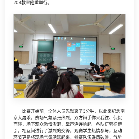
204教室隆重举行。
比赛开始前，全体人员先默哀了3分钟，以此来纪念南
京大屠杀。赛场气氛紧张热烈，双方辩手你来我往、侃侃
而谈，场下观众激情澎湃、掌声连连响起。各队伍旁征博
引，相互间进行了激烈的交锋，观赛学生热情参与，互动
环节更是将现场气氛活跃起来。参赛队伍乘风破浪，气势